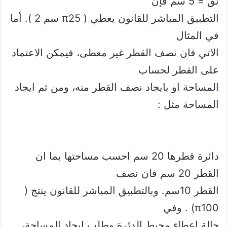
نق = 5 سم فإن
التطبيق المباشر للقانون يعطي ( π25 سم 2 ). أما
في المثال
الاتي فان نصف القطر غير معطى، فيمكن الاعتماد
على القطر لحساب
المساحة او بايجاد نصف القطر منه، ومن ثم ايجاد
المساحة مثل :
دائرة قطرها 20 سم احسب مساحتها بما ان
القطر 20 سم فان نصف
القطر 10سم. وبالتطبيق المباشر للقانون ينتج (
π100) . وفي
حالة اعطاء محيط الدئرة وطلب ايجاد المساحة،