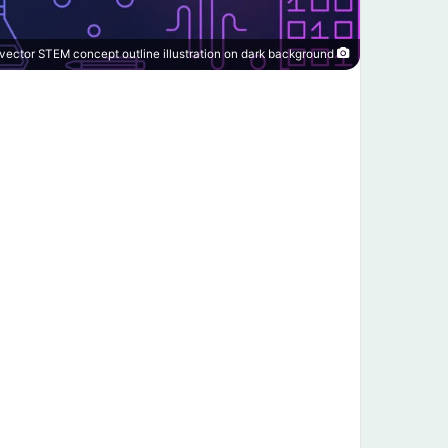
Science, technology, engineering and math colored horizontal frame - vector STEM concept outline illustration on dark background