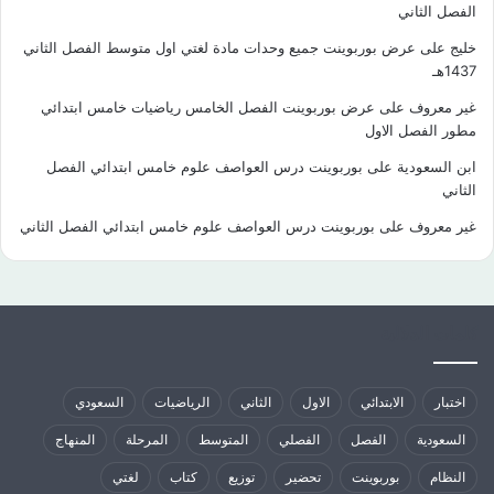
الفصل الثاني
خليج
على
عرض بوربوينت جميع وحدات مادة لغتي اول متوسط الفصل الثاني
1437هـ
غير معروف
على
عرض بوربوينت الفصل الخامس رياضيات خامس ابتدائي
مطور الفصل الاول
ابن السعودية
على
بوربوينت درس العواصف علوم خامس ابتدائي الفصل
الثاني
غير معروف
على
بوربوينت درس العواصف علوم خامس ابتدائي الفصل الثاني
كلمات الدلالية
اختبار
الابتدائي
الاول
الثاني
الرياضيات
السعودي
السعودية
الفصل
الفصلي
المتوسط
المرحلة
المنهاج
النظام
بوربوينت
تحضير
توزيع
كتاب
لغتي