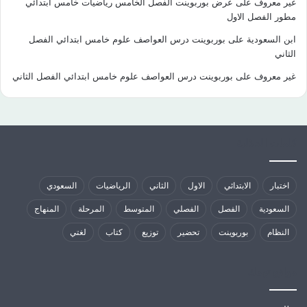
غير معروف
على
عرض بوربوينت الفصل الخامس رياضيات خامس ابتدائي
مطور الفصل الاول
ابن السعودية
على
بوربوينت درس العواصف علوم خامس ابتدائي الفصل
الثاني
غير معروف
على
بوربوينت درس العواصف علوم خامس ابتدائي الفصل الثاني
كلمات الدلالية
اختبار
الابتدائي
الاول
الثاني
الرياضيات
السعودي
السعودية
الفصل
الفصلي
المتوسط
المرحلة
المنهاج
النظام
بوربوينت
تحضير
توزيع
كتاب
لغتي
مواقع تهمك