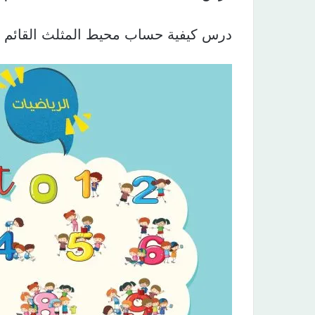
درس كيفية حساب محيط المثلث القائم ف