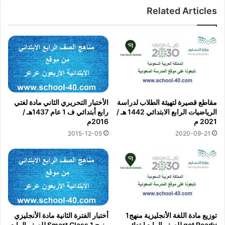
Related Articles
مقاطع قصيرة لتهيئة الطلاب لدراسة
الأختبار التحريري الثاني مادة لغتي
الرياضيات الرابع الابتدائي 1442 هـ /
رابع أبتدائي ف 1 عام 1437هـ /
2021 م
2016م
2015-12-05
2020-09-21
توزيع مادة اللغة الأنجليزية منهج1
أختبار الفترة الثانية مادة الأنجليزي
get Ready للصف الرابع ابتدائي
منهج Smart Class 1 للصف الرابع