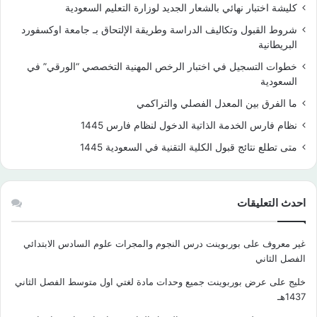
كليشة اختبار نهائي بالشعار الجديد لوزارة التعليم السعودية
شروط القبول وتكاليف الدراسة وطريقة الإلتحاق بـ جامعة اوكسفورد
البريطانية
خطوات التسجيل في اختبار الرخص المهنية التخصصي “الورقي” في
السعودية
ما الفرق بين المعدل الفصلي والتراكمي
نظام فارس الخدمة الذاتية الدخول لنظام فارس 1445
متى تطلع نتائج قبول الكلية التقنية في السعودية 1445
احدث التعليقات
غير معروف
على
بوربوينت درس النجوم والمجرات علوم السادس الابتدائي
الفصل الثاني
خليج
على
عرض بوربوينت جميع وحدات مادة لغتي اول متوسط الفصل الثاني
1437هـ