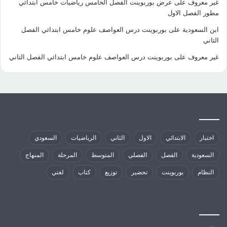
غير معروف
على
عرض بوربوينت الفصل الخامس رياضيات خامس ابتدائي
مطور الفصل الاول
ابن السعودية
على
بوربوينت درس العواصف علوم خامس ابتدائي الفصل
الثاني
غير معروف
على
بوربوينت درس العواصف علوم خامس ابتدائي الفصل الثاني
كلمات الدلالية
اختبار
الابتدائي
الاول
الثاني
الرياضيات
السعودي
السعودية
الفصل
الفصلي
المتوسط
المرحلة
المنهاج
النظام
بوربوينت
تحضير
توزيع
كتاب
لغتي
مواقع تهمك