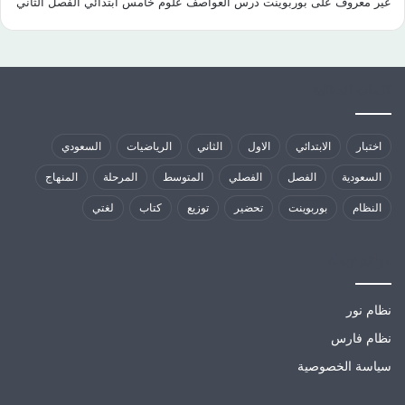
غير معروف
على
بوربوينت درس العواصف علوم خامس ابتدائي الفصل الثاني
كلمات الدلالية
اختبار
الابتدائي
الاول
الثاني
الرياضيات
السعودي
السعودية
الفصل
الفصلي
المتوسط
المرحلة
المنهاج
النظام
بوربوينت
تحضير
توزيع
كتاب
لغتي
مواقع تهمك
نظام نور
نظام فارس
سياسة الخصوصية