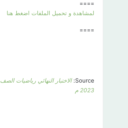
====
لمشاهدة و تحميل الملفات اضغط هنا
====
Source:
2023 م