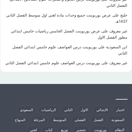
الفصل الثاني
خليج
على
عرض بوربوينت جميع وحدات مادة لغتي اول متوسط الفصل الثاني
1437هـ
غير معروف
على
عرض بوربوينت الفصل الخامس رياضيات خامس ابتدائي
مطور الفصل الاول
ابن السعودية
على
بوربوينت درس العواصف علوم خامس ابتدائي الفصل
الثاني
غير معروف
على
بوربوينت درس العواصف علوم خامس ابتدائي الفصل الثاني
كلمات الدلالية
اختبار
الابتدائي
الاول
الثاني
الرياضيات
السعودي
السعودية
الفصل
الفصلي
المتوسط
المرحلة
المنهاج
النظام
بوربوينت
تحضير
توزيع
كتاب
لغتي