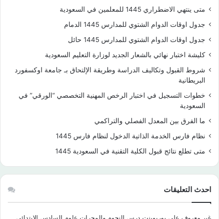
متى ينتهي الاضطراري 1445 للمعلمين في السعودية
جدول اوقات الدوام الشتوي للمدارس 1445 الدمام
جدول اوقات الدوام الشتوي للمدارس 1445 حائل
كليشة اختبار نهائي بالشعار الجديد لوزارة التعليم السعودية
شروط القبول وتكاليف الدراسة وطريقة الإلتحاق بـ جامعة اوكسفورد
البريطانية
خطوات التسجيل في اختبار الرخص المهنية التخصصي “الورقي” في
السعودية
ما الفرق بين المعدل الفصلي والتراكمي
نظام فارس الخدمة الذاتية الدخول لنظام فارس 1445
متى تطلع نتائج قبول الكلية التقنية في السعودية 1445
احدث التعليقات
غير معروف
على
بوربوينت درس النجوم والمجرات علوم السادس الابتدائي