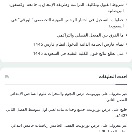
شروط القبول وتكاليف الدراسة وطريقة الإلتحاق بـ جامعة اوكسفورد
البريطانية
خطوات التسجيل في اختبار الرخص المهنية التخصصي “الورقي” في
السعودية
ما الفرق بين المعدل الفصلي والتراكمي
نظام فارس الخدمة الذاتية الدخول لنظام فارس 1445
متى تطلع نتائج قبول الكلية التقنية في السعودية 1445
احدث التعليقات
غير معروف
على
بوربوينت درس النجوم والمجرات علوم السادس الابتدائي
الفصل الثاني
خليج
على
عرض بوربوينت جميع وحدات مادة لغتي اول متوسط الفصل الثاني
1437هـ
غير معروف
على
عرض بوربوينت الفصل الخامس رياضيات خامس ابتدائي
مطور الفصل الاول