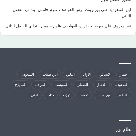
ابن السعودية
على
بوربوينت درس العواصف علوم خامس ابتدائي الفصل
الثاني
غير معروف
على
بوربوينت درس العواصف علوم خامس ابتدائي الفصل الثاني
كلمات الدلالية
اختبار
الابتدائي
الاول
الثاني
الرياضيات
السعودي
السعودية
الفصل
الفصلي
المتوسط
المرحلة
المنهاج
النظام
بوربوينت
تحضير
توزيع
كتاب
لغتي
مواقع تهمك
نظام نور