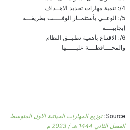
4/: تنمية مهارات تحديد الاهــداف
5/: الوعــي بأستثمــار الوقـــــت بطريقـــة
إيجابيــــة
6/: الاقتناع بأهمية تطبيــق النظام
والمحــــافظــــة عليــــــها
Source:
توزيع المهارات الحياتية الاول المتوسط
الفصل الثاني 1444 هـ / 2023 م