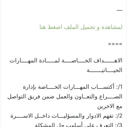
—
لمشاهدة و تحميل الملف اضغط هنا
====
الاهــــــداف الخــــاصــــة لمـــــادة المهــــارات
الحيــــاتيـــــــة
1/: أكتســـاب المهـــارات الخــــاصة بإدارة
الصــــراع والتعــاون والعمل ضمن فريق التواصل
مع الاخرين
2/: تفهم الادوار والمسؤليـــات داخــل الاســــرة
3/: التعرف على أسلوب حل المشكلة