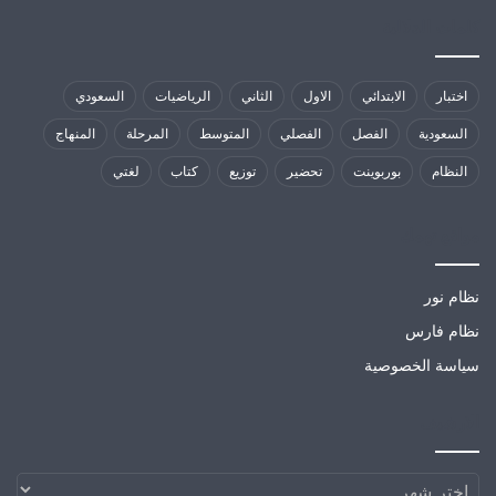
كلمات الدلالية
اختبار
الابتدائي
الاول
الثاني
الرياضيات
السعودي
السعودية
الفصل
الفصلي
المتوسط
المرحلة
المنهاج
النظام
بوربوينت
تحضير
توزيع
كتاب
لغتي
مواقع تهمك
نظام نور
نظام فارس
سياسة الخصوصية
الارشيف
الارشيف