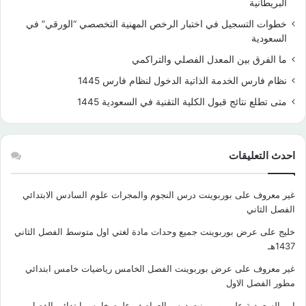
البريطانية
خطوات التسجيل في اختبار الرخص المهنية التخصصي “الورقي” في
السعودية
ما الفرق بين المعدل الفصلي والتراكمي
نظام فارس الخدمة الذاتية الدخول لنظام فارس 1445
متى تطلع نتائج قبول الكلية التقنية في السعودية 1445
احدث التعليقات
غير معروف
على
بوربوينت درس النجوم والمجرات علوم السادس الابتدائي
الفصل الثاني
خليج
على
عرض بوربوينت جميع وحدات مادة لغتي اول متوسط الفصل الثاني
1437هـ
غير معروف
على
عرض بوربوينت الفصل الخامس رياضيات خامس ابتدائي
مطور الفصل الاول
ابن السعودية
على
بوربوينت درس العواصف علوم خامس ابتدائي الفصل