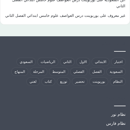
الثاني
غير معروف
على
بوربوينت درس العواصف علوم خامس ابتدائي الفصل الثاني
كلمات الدلالية
اختبار
الابتدائي
الاول
الثاني
الرياضيات
السعودي
السعودية
الفصل
الفصلي
المتوسط
المرحلة
المنهاج
النظام
بوربوينت
تحضير
توزيع
كتاب
لغتي
مواقع تهمك
نظام نور
نظام فارس