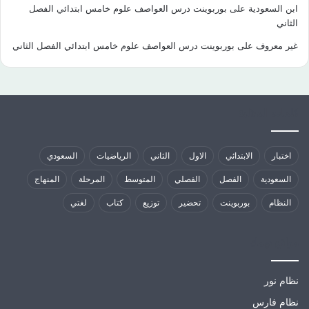
ابن السعودية
على
بوربوينت درس العواصف علوم خامس ابتدائي الفصل
الثاني
غير معروف
على
بوربوينت درس العواصف علوم خامس ابتدائي الفصل الثاني
كلمات الدلالية
اختبار
الابتدائي
الاول
الثاني
الرياضيات
السعودي
السعودية
الفصل
الفصلي
المتوسط
المرحلة
المنهاج
النظام
بوربوينت
تحضير
توزيع
كتاب
لغتي
مواقع تهمك
نظام نور
نظام فارس