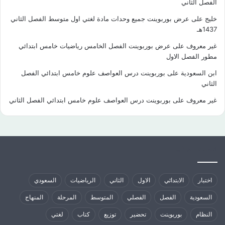
الفصل الثاني
خليج
على
عرض بوربوينت جميع وحدات مادة لغتي اول متوسط الفصل الثاني
1437هـ
غير معروف
على
عرض بوربوينت الفصل الخامس رياضيات خامس ابتدائي
مطور الفصل الاول
ابن السعودية
على
بوربوينت درس العواصف علوم خامس ابتدائي الفصل
الثاني
غير معروف
على
بوربوينت درس العواصف علوم خامس ابتدائي الفصل الثاني
كلمات الدلالية
اختبار
الابتدائي
الاول
الثاني
الرياضيات
السعودي
السعودية
الفصل
الفصلي
المتوسط
المرحلة
المنهاج
النظام
بوربوينت
تحضير
توزيع
كتاب
لغتي