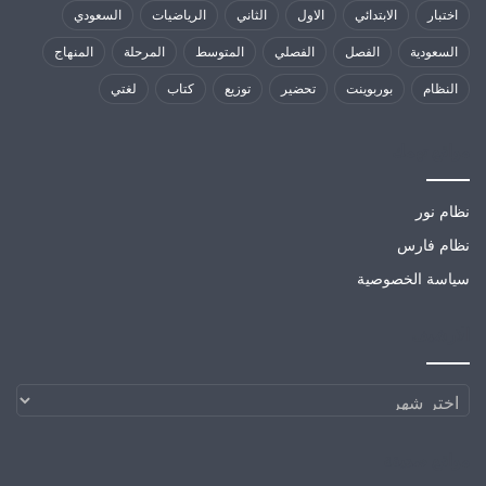
اختبار
الابتدائي
الاول
الثاني
الرياضيات
السعودي
السعودية
الفصل
الفصلي
المتوسط
المرحلة
المنهاج
النظام
بوربوينت
تحضير
توزيع
كتاب
لغتي
مواقع تهمك
نظام نور
نظام فارس
سياسة الخصوصية
الارشيف
الارشيف
مواقع صديقة