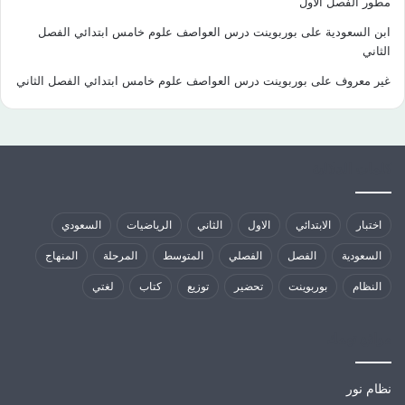
مطور الفصل الاول
ابن السعودية
على
بوربوينت درس العواصف علوم خامس ابتدائي الفصل
الثاني
غير معروف
على
بوربوينت درس العواصف علوم خامس ابتدائي الفصل الثاني
كلمات الدلالية
اختبار
الابتدائي
الاول
الثاني
الرياضيات
السعودي
السعودية
الفصل
الفصلي
المتوسط
المرحلة
المنهاج
النظام
بوربوينت
تحضير
توزيع
كتاب
لغتي
مواقع تهمك
نظام نور