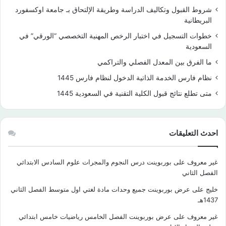
شروط القبول وتكاليف الدراسة وطريقة الإلتحاق بـ جامعة اوكسفورد
البريطانية
خطوات التسجيل في اختبار الرخص المهنية التخصصي “الورقي” في
السعودية
ما الفرق بين المعدل الفصلي والتراكمي
نظام فارس الخدمة الذاتية الدخول لنظام فارس 1445
متى تطلع نتائج قبول الكلية التقنية في السعودية 1445
احدث التعليقات
غير معروف
على
بوربوينت درس النجوم والمجرات علوم السادس الابتدائي
الفصل الثاني
خليج
على
عرض بوربوينت جميع وحدات مادة لغتي اول متوسط الفصل الثاني
1437هـ
غير معروف
على
عرض بوربوينت الفصل الخامس رياضيات خامس ابتدائي