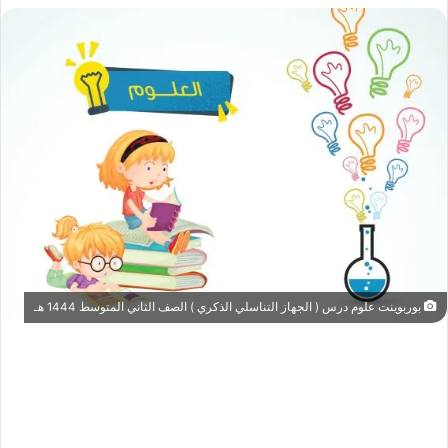
بوربوينت علوم درس ( الجهاز التناسلي الذكري ) الصف الثاني المتوسط 1444 هـ