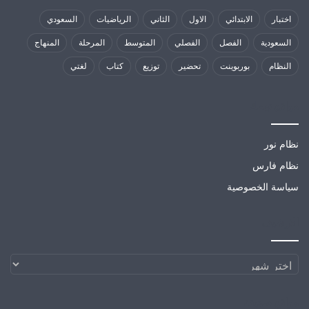
اختبار
الابتدائي
الاول
الثاني
الرياضيات
السعودي
السعودية
الفصل
الفصلي
المتوسط
المرحلة
المنهاج
النظام
بوربوينت
تحضير
توزيع
كتاب
لغتي
مواقع تهمك
نظام نور
نظام فارس
سياسة الخصوصية
الارشيف
الارشيف
مواقع صديقة