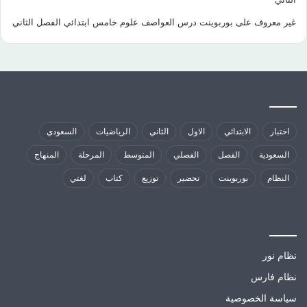
غير معروف
على
بوربوينت درس العواصف علوم خامس ابتدائي الفصل الثاني
كلمات الدلالية
اختبار
الابتدائي
الاول
الثاني
الرياضيات
السعودي
السعودية
الفصل
الفصلي
المتوسط
المرحلة
المنهاج
النظام
بوربوينت
تحضير
توزيع
كتاب
لغتي
مواقع تهمك
نظام نور
نظام فارس
سياسة الخصوصية