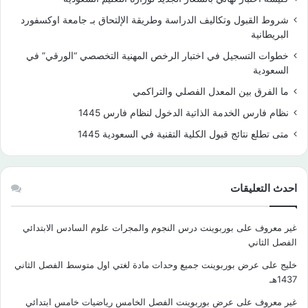
شروط القبول وتكاليف الدراسة وطريقة الإلتحاق بـ جامعة اوكسفورد
البريطانية
خطوات التسجيل في اختبار الرخص المهنية التخصصي “الورقي” في
السعودية
ما الفرق بين المعدل الفصلي والتراكمي
نظام فارس الخدمة الذاتية الدخول لنظام فارس 1445
متى تطلع نتائج قبول الكلية التقنية في السعودية 1445
احدث التعليقات
غير معروف
على
بوربوينت درس النجوم والمجرات علوم السادس الابتدائي
الفصل الثاني
خليج
على
عرض بوربوينت جميع وحدات مادة لغتي اول متوسط الفصل الثاني
1437هـ
غير معروف
على
عرض بوربوينت الفصل الخامس رياضيات خامس ابتدائي