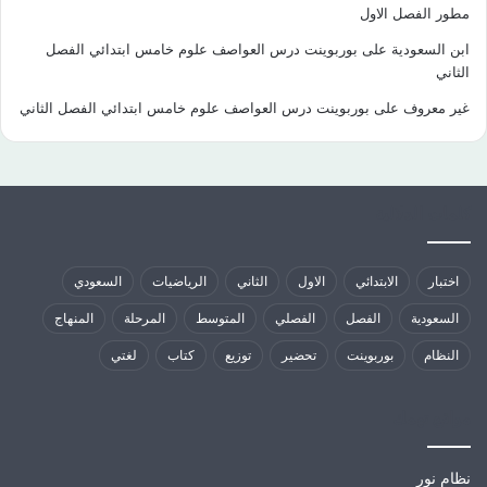
مطور الفصل الاول
ابن السعودية
على
بوربوينت درس العواصف علوم خامس ابتدائي الفصل
الثاني
غير معروف
على
بوربوينت درس العواصف علوم خامس ابتدائي الفصل الثاني
كلمات الدلالية
اختبار
الابتدائي
الاول
الثاني
الرياضيات
السعودي
السعودية
الفصل
الفصلي
المتوسط
المرحلة
المنهاج
النظام
بوربوينت
تحضير
توزيع
كتاب
لغتي
مواقع تهمك
نظام نور