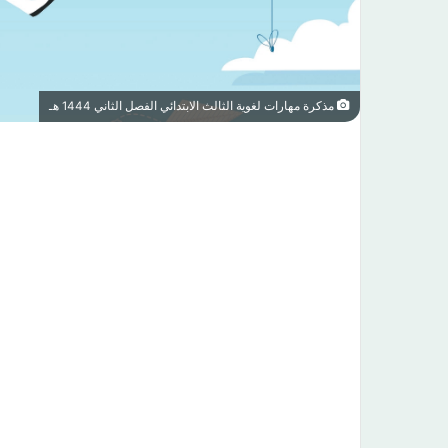
مذكرة مهارات لغوية الثالث الابتدائي الفصل الثاني 1444 هـ