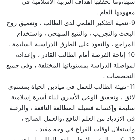
سبها،وما تحققها أهداف التربية الإسلامية في
مفهومها العام .
9-تنمية التفكير العلمي لدى الطالب ، وتعميق روح
البحث والتجريب ، والتتبع المنهجي ، واستخدام
المراجع ، والتعود على الطرق الدراسية السليمة .
10-إتاحة الفرصة أمام الطالب القادر ، وإعداده
لمواصلة الدراسة بمستوياتها المختلفة ، وفى جميع
التخصصات .
11-تهيئة الطالب للعمل في ميادين الحياة بمستوى
لائق ، وتحقيق الوعي الأسري لبناء أسرة إسلامية
سليمة وإكسابه فضيلة المطالعة النافعة ، والرغبة
في الازدياد من العلم النافع ،والعمل الصالح ،
واستغلال أوقات الفراغ في وجه مفيد .
12-تكوين الوعي الإيجابي لدى الطالب ليواجه به