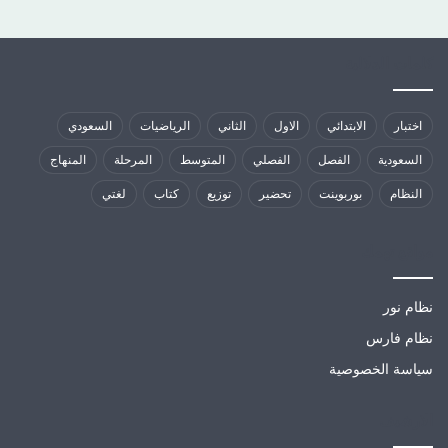
كلمات الدلالية
اختبار
الابتدائي
الاول
الثاني
الرياضيات
السعودي
السعودية
الفصل
الفصلي
المتوسط
المرحلة
المنهاج
النظام
بوربوينت
تحضير
توزيع
كتاب
لغتي
مواقع تهمك
نظام نور
نظام فارس
سياسة الخصوصية
الارشيف