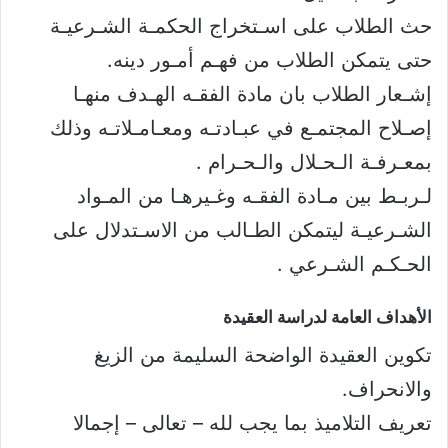
حث الطلاب على اسـتخراج الحكمـة الشـرعيـة
حتى يتمكن الطلاب من فهـم أمـور دينه.
إشـعار الطلاب بان مادة الفقـه الهـدف منهـا
إصـلاح المجتمـع في عبـادتـه ومعـامـلاتـه وذلك
بمعـرفـة الـحـلال والـحـرام .
لـربـط بين مـادة الفقـه وغـيرهـا من المـواد
الشـرعيـة ليتمكن الطـالب من الاسـتدلال على
الحـكـم الشـرعي .
الأهداف العامة لدراسة العقيدة​
تكوين العقيدة الواضحة السليمة من الزيغ
والانحراف.
تعريف التلاميذ بما يجب لله – تعالى – إجمالا