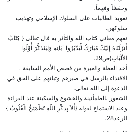
وحفظاً وفهماً.
تعويد الطالبات على السلوك الإسلامي وتهذيب
سلوكهن.
تفهم معاني كتاب الله والتأثر به قال تعالى { كِتَابٌ
أَنزَلْنَاهُ إِلَيْكَ مُبَارَكٌ لِّيَدَّبَّرُوا آيَاتِهِ وَلِيَتَذَكَّرَ أُوْلُوا
الألْبَابِ}ص29.
أخذ العظة والعبرة من قصص الأمم السابقة .
الاقتداء بالرسل في صبرهم وثباتهم على الحق في
الدعوة إلى الله تعالى.
الشعور بالطمأنينة والخشوع والسكينة عند القراءة
وعند الاستماع لقوله {أَلاَ بِذِكْرِ اللّهِ تَطْمَئِنُّ الْقُلُوبُ }
الرعد28.