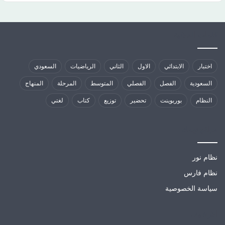
كلمات الدلالية
اختبار
الابتدائي
الاول
الثاني
الرياضيات
السعودي
السعودية
الفصل
الفصلي
المتوسط
المرحلة
المنهاج
النظام
بوربوينت
تحضير
توزيع
كتاب
لغتي
مواقع تهمك
نظام نور
نظام فارس
سياسة الخصوصية
الارشيف