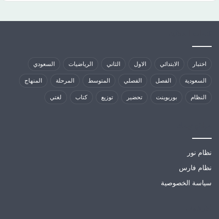
كلمات الدلالية
اختبار
الابتدائي
الاول
الثاني
الرياضيات
السعودي
السعودية
الفصل
الفصلي
المتوسط
المرحلة
المنهاج
النظام
بوربوينت
تحضير
توزيع
كتاب
لغتي
مواقع تهمك
نظام نور
نظام فارس
سياسة الخصوصية
الارشيف