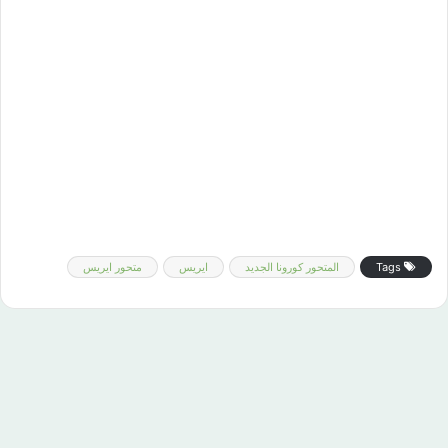
Tags
المتحور كورونا الجديد
ايريس
متحور ايريس