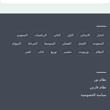
كلمات الدلالية
اختبار
الابتدائي
الاول
الثاني
الرياضيات
السعودي
السعودية
الفصل
الفصلي
المتوسط
المرحلة
المنهاج
النظام
بوربوينت
تحضير
توزيع
كتاب
لغتي
مواقع تهمك
نظام نور
نظام فارس
سياسة الخصوصية
الارشيف