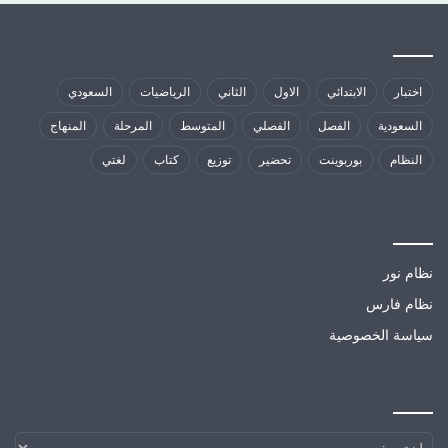
كلمات الدلالية
اختبار
الابتدائي
الاول
الثاني
الرياضيات
السعودي
السعودية
الفصل
الفصلي
المتوسط
المرحلة
المنهاج
النظام
بوربوينت
تحضير
توزيع
كتاب
لغتي
مواقع تهمك
نظام نور
نظام فارس
سياسة الخصوصية
الارشيف
الارشيف