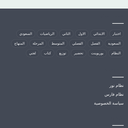
كلمات الدلالية
اختبار
الابتدائي
الاول
الثاني
الرياضيات
السعودي
السعودية
الفصل
الفصلي
المتوسط
المرحلة
المنهاج
النظام
بوربوينت
تحضير
توزيع
كتاب
لغتي
مواقع تهمك
نظام نور
نظام فارس
سياسة الخصوصية
الارشيف