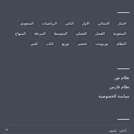
كلمات الدلالية
اختبار
الابتدائي
الاول
الثاني
الرياضيات
السعودي
السعودية
الفصل
الفصلي
المتوسط
المرحلة
المنهاج
النظام
بوربوينت
تحضير
توزيع
كتاب
لغتي
مواقع تهمك
نظام نور
نظام فارس
سياسة الخصوصية
الارشيف
الارشيف