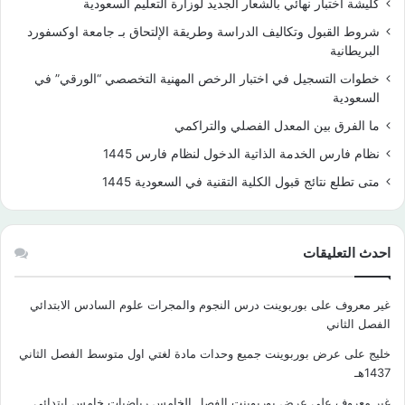
كليشة اختبار نهائي بالشعار الجديد لوزارة التعليم السعودية
شروط القبول وتكاليف الدراسة وطريقة الإلتحاق بـ جامعة اوكسفورد
البريطانية
خطوات التسجيل في اختبار الرخص المهنية التخصصي “الورقي” في
السعودية
ما الفرق بين المعدل الفصلي والتراكمي
نظام فارس الخدمة الذاتية الدخول لنظام فارس 1445
متى تطلع نتائج قبول الكلية التقنية في السعودية 1445
احدث التعليقات
غير معروف
على
بوربوينت درس النجوم والمجرات علوم السادس الابتدائي
الفصل الثاني
خليج
على
عرض بوربوينت جميع وحدات مادة لغتي اول متوسط الفصل الثاني
1437هـ
غير معروف
على
عرض بوربوينت الفصل الخامس رياضيات خامس ابتدائي