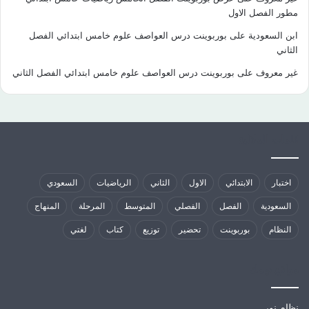
مطور الفصل الاول
ابن السعودية
على
بوربوينت درس العواصف علوم خامس ابتدائي الفصل
الثاني
غير معروف
على
بوربوينت درس العواصف علوم خامس ابتدائي الفصل الثاني
كلمات الدلالية
اختبار
الابتدائي
الاول
الثاني
الرياضيات
السعودي
السعودية
الفصل
الفصلي
المتوسط
المرحلة
المنهاج
النظام
بوربوينت
تحضير
توزيع
كتاب
لغتي
مواقع تهمك
نظام نور