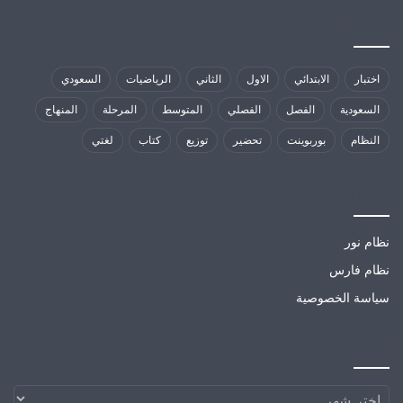
كلمات الدلالية
اختبار
الابتدائي
الاول
الثاني
الرياضيات
السعودي
السعودية
الفصل
الفصلي
المتوسط
المرحلة
المنهاج
النظام
بوربوينت
تحضير
توزيع
كتاب
لغتي
مواقع تهمك
نظام نور
نظام فارس
سياسة الخصوصية
الارشيف
الارشيف