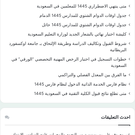
متى ينتهي الاضطراري 1445 للمعلمين في السعودية
جدول اوقات الدوام الشتوي للمدارس 1445 الدمام
جدول اوقات الدوام الشتوي للمدارس 1445 حائل
كليشة اختبار نهائي بالشعار الجديد لوزارة التعليم السعودية
شروط القبول وتكاليف الدراسة وطريقة الإلتحاق بـ جامعة اوكسفورد
البريطانية
خطوات التسجيل في اختبار الرخص المهنية التخصصي “الورقي” في
السعودية
ما الفرق بين المعدل الفصلي والتراكمي
نظام فارس الخدمة الذاتية الدخول لنظام فارس 1445
متى تطلع نتائج قبول الكلية التقنية في السعودية 1445
احدث التعليقات
غير معروف
على
بوربوينت درس النجوم والمجرات علوم السادس الابتدائي