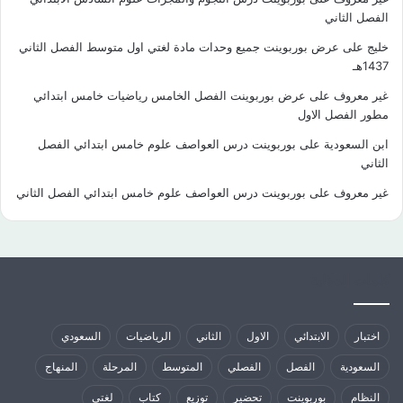
الفصل الثاني
خليج
على
عرض بوربوينت جميع وحدات مادة لغتي اول متوسط الفصل الثاني
1437هـ
غير معروف
على
عرض بوربوينت الفصل الخامس رياضيات خامس ابتدائي
مطور الفصل الاول
ابن السعودية
على
بوربوينت درس العواصف علوم خامس ابتدائي الفصل
الثاني
غير معروف
على
بوربوينت درس العواصف علوم خامس ابتدائي الفصل الثاني
كلمات الدلالية
اختبار
الابتدائي
الاول
الثاني
الرياضيات
السعودي
السعودية
الفصل
الفصلي
المتوسط
المرحلة
المنهاج
النظام
بوربوينت
تحضير
توزيع
كتاب
لغتي