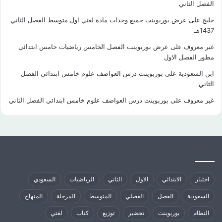
الفصل الثاني
خليج
على
عرض بوربوينت جميع وحدات مادة لغتي اول متوسط الفصل الثاني
1437هـ
غير معروف
على
عرض بوربوينت الفصل الخامس رياضيات خامس ابتدائي
مطور الفصل الاول
ابن السعودية
على
بوربوينت درس العواصف علوم خامس ابتدائي الفصل
الثاني
غير معروف
على
بوربوينت درس العواصف علوم خامس ابتدائي الفصل الثاني
كلمات الدلالية
اختبار
الابتدائي
الاول
الثاني
الرياضيات
السعودي
السعودية
الفصل
الفصلي
المتوسط
المرحلة
المنهاج
النظام
بوربوينت
تحضير
توزيع
كتاب
لغتي