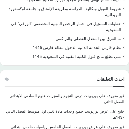
شروط القبول وتكاليف الدراسة وطريقة الإلتحاق بـ جامعة اوكسفورد
البريطانية
خطوات التسجيل في اختبار الرخص المهنية التخصصي “الورقي” في
السعودية
ما الفرق بين المعدل الفصلي والتراكمي
نظام فارس الخدمة الذاتية الدخول لنظام فارس 1445
متى تطلع نتائج قبول الكلية التقنية في السعودية 1445
احدث التعليقات
غير معروف
على
بوربوينت درس النجوم والمجرات علوم السادس الابتدائي
الفصل الثاني
خليج
على
عرض بوربوينت جميع وحدات مادة لغتي اول متوسط الفصل الثاني
1437هـ
غير معروف
على
عرض بوربوينت الفصل الخامس رياضيات خامس ابتدائي