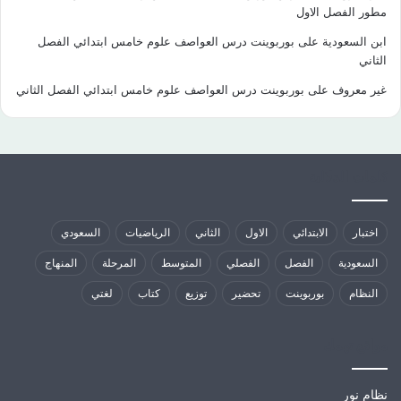
مطور الفصل الاول
ابن السعودية
على
بوربوينت درس العواصف علوم خامس ابتدائي الفصل
الثاني
غير معروف
على
بوربوينت درس العواصف علوم خامس ابتدائي الفصل الثاني
كلمات الدلالية
اختبار
الابتدائي
الاول
الثاني
الرياضيات
السعودي
السعودية
الفصل
الفصلي
المتوسط
المرحلة
المنهاج
النظام
بوربوينت
تحضير
توزيع
كتاب
لغتي
مواقع تهمك
نظام نور