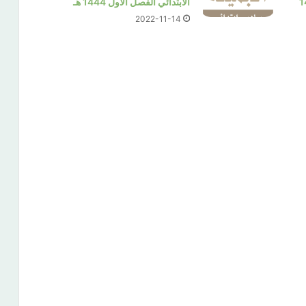
لاول 1444
الابتدائي الفصل الاول 1444 هـ
2022-11-14