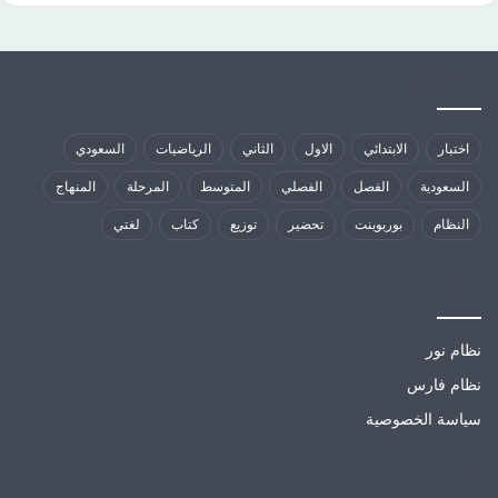
كلمات الدلالية
اختبار
الابتدائي
الاول
الثاني
الرياضيات
السعودي
السعودية
الفصل
الفصلي
المتوسط
المرحلة
المنهاج
النظام
بوربوينت
تحضير
توزيع
كتاب
لغتي
مواقع تهمك
نظام نور
نظام فارس
سياسة الخصوصية
الارشيف