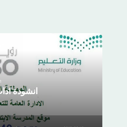
xt
1
انشودة اداب