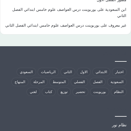
ابن السعودية
على
بوربوينت درس العواصف علوم خامس ابتدائي الفصل
الثاني
غير معروف
على
بوربوينت درس العواصف علوم خامس ابتدائي الفصل الثاني
كلمات الدلالية
اختبار
الابتدائي
الاول
الثاني
الرياضيات
السعودي
السعودية
الفصل
الفصلي
المتوسط
المرحلة
المنهاج
النظام
بوربوينت
تحضير
توزيع
كتاب
لغتي
مواقع تهمك
نظام نور