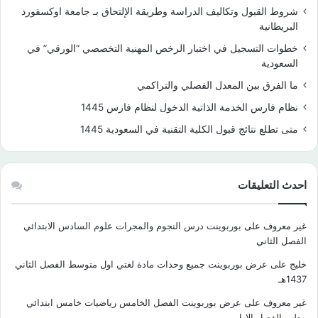
شروط القبول وتكاليف الدراسة وطريقة الإلتحاق بـ جامعة اوكسفورد
البريطانية
خطوات التسجيل في اختبار الرخص المهنية التخصصي “الورقي” في
السعودية
ما الفرق بين المعدل الفصلي والتراكمي
نظام فارس الخدمة الذاتية الدخول لنظام فارس 1445
متى تطلع نتائج قبول الكلية التقنية في السعودية 1445
احدث التعليقات
غير معروف
على
بوربوينت درس النجوم والمجرات علوم السادس الابتدائي
الفصل الثاني
خليج
على
عرض بوربوينت جميع وحدات مادة لغتي اول متوسط الفصل الثاني
1437هـ
غير معروف
على
عرض بوربوينت الفصل الخامس رياضيات خامس ابتدائي
مطور الفصل الاول