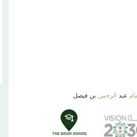
مام
عبد
الرحمن
بن فيصل