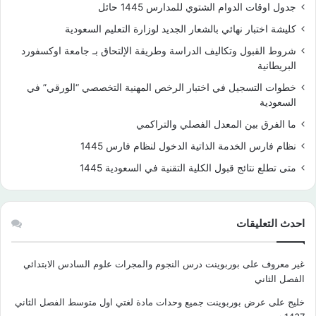
جدول اوقات الدوام الشتوي للمدارس 1445 حائل
كليشة اختبار نهائي بالشعار الجديد لوزارة التعليم السعودية
شروط القبول وتكاليف الدراسة وطريقة الإلتحاق بـ جامعة اوكسفورد
البريطانية
خطوات التسجيل في اختبار الرخص المهنية التخصصي “الورقي” في
السعودية
ما الفرق بين المعدل الفصلي والتراكمي
نظام فارس الخدمة الذاتية الدخول لنظام فارس 1445
متى تطلع نتائج قبول الكلية التقنية في السعودية 1445
احدث التعليقات
غير معروف
على
بوربوينت درس النجوم والمجرات علوم السادس الابتدائي
الفصل الثاني
خليج
على
عرض بوربوينت جميع وحدات مادة لغتي اول متوسط الفصل الثاني