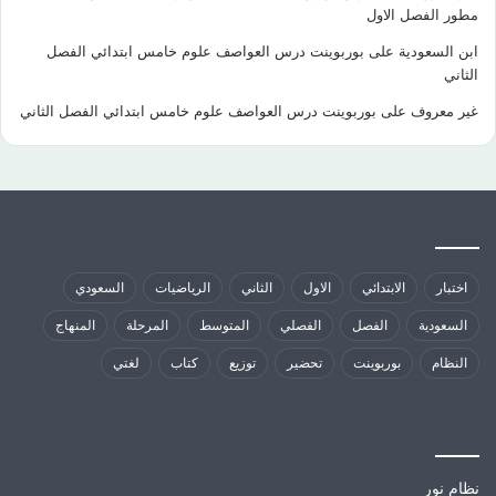
مطور الفصل الاول
ابن السعودية
على
بوربوينت درس العواصف علوم خامس ابتدائي الفصل
الثاني
غير معروف
على
بوربوينت درس العواصف علوم خامس ابتدائي الفصل الثاني
كلمات الدلالية
اختبار
الابتدائي
الاول
الثاني
الرياضيات
السعودي
السعودية
الفصل
الفصلي
المتوسط
المرحلة
المنهاج
النظام
بوربوينت
تحضير
توزيع
كتاب
لغتي
مواقع تهمك
نظام نور