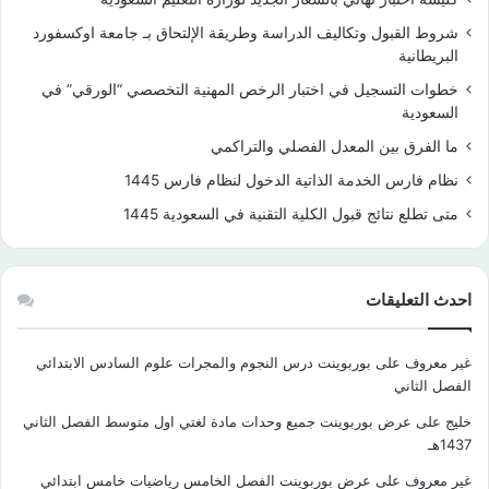
شروط القبول وتكاليف الدراسة وطريقة الإلتحاق بـ جامعة اوكسفورد
البريطانية
خطوات التسجيل في اختبار الرخص المهنية التخصصي “الورقي” في
السعودية
ما الفرق بين المعدل الفصلي والتراكمي
نظام فارس الخدمة الذاتية الدخول لنظام فارس 1445
متى تطلع نتائج قبول الكلية التقنية في السعودية 1445
احدث التعليقات
غير معروف
على
بوربوينت درس النجوم والمجرات علوم السادس الابتدائي
الفصل الثاني
خليج
على
عرض بوربوينت جميع وحدات مادة لغتي اول متوسط الفصل الثاني
1437هـ
غير معروف
على
عرض بوربوينت الفصل الخامس رياضيات خامس ابتدائي