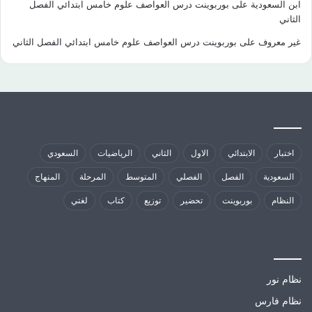
ابن السعودية
على
بوربوينت درس العواصف علوم خامس ابتدائي الفصل
الثاني
غير معروف
على
بوربوينت درس العواصف علوم خامس ابتدائي الفصل الثاني
كلمات الدلالية
اختبار
الابتدائي
الاول
الثاني
الرياضيات
السعودي
السعودية
الفصل
الفصلي
المتوسط
المرحلة
المنهاج
النظام
بوربوينت
تحضير
توزيع
كتاب
لغتي
مواقع تهمك
نظام نور
نظام فارس