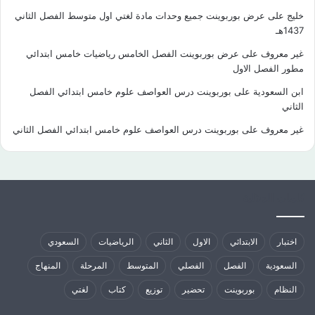
خليج
على
عرض بوربوينت جميع وحدات مادة لغتي اول متوسط الفصل الثاني
1437هـ
غير معروف
على
عرض بوربوينت الفصل الخامس رياضيات خامس ابتدائي
مطور الفصل الاول
ابن السعودية
على
بوربوينت درس العواصف علوم خامس ابتدائي الفصل
الثاني
غير معروف
على
بوربوينت درس العواصف علوم خامس ابتدائي الفصل الثاني
كلمات الدلالية
اختبار
الابتدائي
الاول
الثاني
الرياضيات
السعودي
السعودية
الفصل
الفصلي
المتوسط
المرحلة
المنهاج
النظام
بوربوينت
تحضير
توزيع
كتاب
لغتي