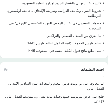
كليشة اختبار نهائي بالشعار الجديد لوزارة التعليم السعودية
شروط القبول وتكاليف الدراسة وطريقة الإلتحاق بـ جامعة اوكسفورد
البريطانية
خطوات التسجيل في اختبار الرخص المهنية التخصصي “الورقي” في
السعودية
ما الفرق بين المعدل الفصلي والتراكمي
نظام فارس الخدمة الذاتية الدخول لنظام فارس 1445
متى تطلع نتائج قبول الكلية التقنية في السعودية 1445
احدث التعليقات
غير معروف
على
بوربوينت درس النجوم والمجرات علوم السادس الابتدائي
الفصل الثاني
خليج
على
عرض بوربوينت جميع وحدات مادة لغتي اول متوسط الفصل الثاني
1437هـ